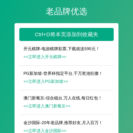
遥想公瑾当年，小乔初嫁了，雄姿英发。
羽扇纶巾，谈笑间，樯橹灰飞烟灭。
故国神游，多情应笑我，早生华发。
人生如梦，一尊还酹江月。